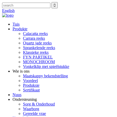
English
Tuis
Produkte
Calacatta reeks
Carrara reeks
Quartz jade reeks
Sprankelende reeks
Klassieke reeks
FYN PARTIKEL
MONOCHROOM
Vonkelklip met spieëlstukke
Wie is ons
Maatskappy bekendstelling
Voordeel
Produksie
Sertifikaat
Nuus
Ondersteuning
Sorg & Onderhoud
Waarborg
Gereelde vrae