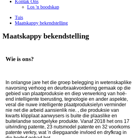
Kontak Ons
Los 'n boodskap
Tuis
Maatskappy bekendstelling
Maatskappy bekendstelling
Wie is ons?
In onlangse jare het die groep belegging in wetenskaplike
navorsing verhoog en deurbraakvordering gemaak op die
gebied van plaatproduksie en diep verwerking van hoë-
end intelligente toerusting, tegnologie en ander aspekte,
veral die nuwe intelligente plaatproduksielyn verminder
nie net die arbeid aansienlik nie. , die produksie van
kwarts klipplaat aanwysers is buite die plaaslike en
buitelandse soortgelyke produkte. Vanaf 2018 het ons 17
uitvinding patente, 23 nutsmodel patente en 32 voorkoms
patente verkry, wat 'n diepgaande invloed en dryfkrag in
die bedryf gehad het.