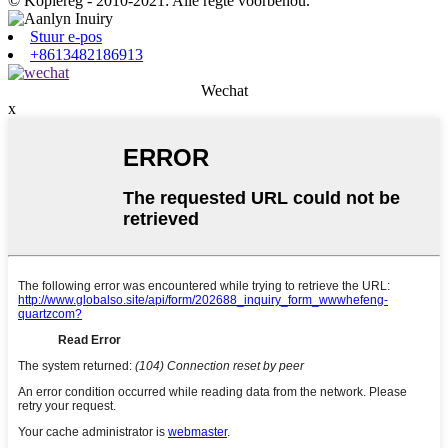
© Kopiereg - 2010-2021: Alle regte voorbehou.
Stuur e-pos
+8613482186913
Wechat
x