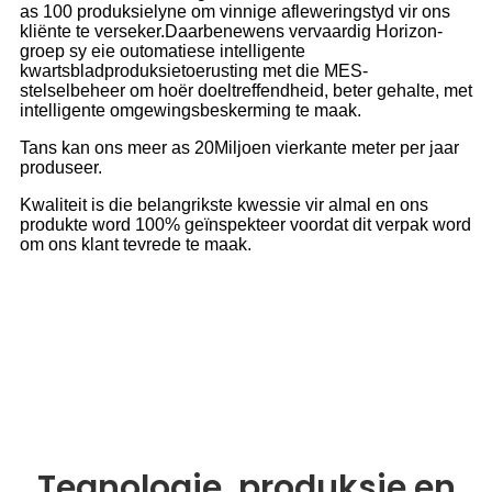
as 100 produksielyne om vinnige afleweringstyd vir ons
kliënte te verseker.Daarbenewens vervaardig Horizon-
groep sy eie outomatiese intelligente
kwartsbladproduksietoerusting met die MES-
stelselbeheer om hoër doeltreffendheid, beter gehalte, met
intelligente omgewingsbeskerming te maak.
Tans kan ons meer as 20Miljoen vierkante meter per jaar
produseer.
Kwaliteit is die belangrikste kwessie vir almal en ons
produkte word 100% geïnspekteer voordat dit verpak word
om ons klant tevrede te maak.
Tegnologie, produksie en